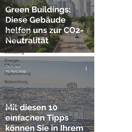
Bildung
Green Buildings:
Energiesparen
Diese Gebäude
Umweltschutz
helfen uns zur CO2-
Energiewende
Neutralität
Referenz
Energie-
Monitoring
Energie-
Effizienz
PaM Plus
20. Aug. 2019
Digitalisierung
Beleuchtung
Smart City
Plattform
Mit diesen 10
Startup
Smart Building
einfachen Tipps
Finanzen
können Sie in Ihrem