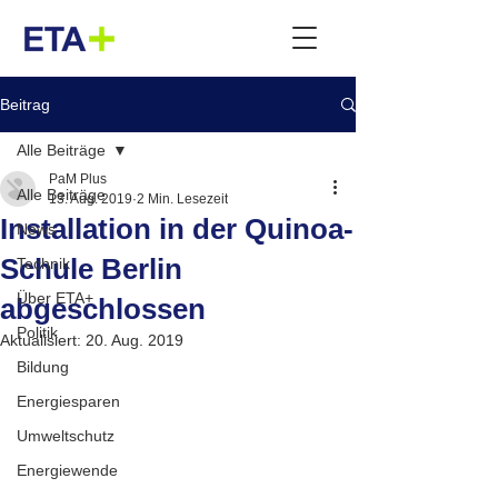
Beitrag
Alle Beiträge
PaM Plus
Alle Beiträge
13. Aug. 2019
2 Min. Lesezeit
Installation in der Quinoa-
News
Schule Berlin
Technik
Über ETA+
abgeschlossen
Politik
Aktualisiert:
20. Aug. 2019
Bildung
Energiesparen
Umweltschutz
Energiewende