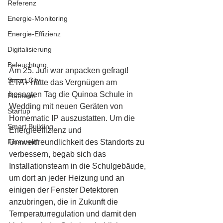
Referenz
Energie-Monitoring
Energie-Effizienz
Digitalisierung
Beleuchtung
Am 25. Juli war anpacken gefragt! 
Smart City
ETA+ hatte das Vergnügen am 
besagten Tag die Quinoa Schule in 
Plattform
Wedding mit neuen Geräten von 
Startup
Homematic IP auszustatten. Um die 
Smart Building
Energieeffizienz und 
Finanzen
Umweltfreundlichkeit des Standorts zu 
verbessern, begab sich das 
Installationsteam in die Schulgebäude, 
um dort an jeder Heizung und an 
einigen der Fenster Detektoren 
anzubringen, die in Zukunft die 
Temperaturregulation und damit den 