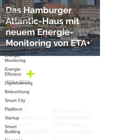
Politik
Das Hamburger
Bildung
Atlantic-Haus mit
Energiesparen
Umweltschutz
neuem Energie-
Energiewende
Monitoring von ETA+
Referenz
Energie-
Monitoring
Energie-
Effizienz
ETA+ 2024
Digitalisierung
Beleuchtung
Smart City
Plattform
Firmensitz
Büro Hamburg
An der Kolonade 11
Wendenstraße 331
Startup
10117 Berlin
20537 Hamburg
Smart
+49 30 200098880
+49 40 524796210
Building