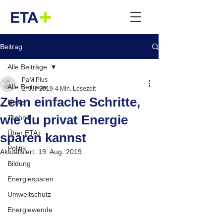
Beitrag
Alle Beiträge
PaM Plus
Alle Beiträge
2. Juli 2019
4 Min. Lesezeit
Zehn einfache Schritte,
News
wie du privat Energie
Technik
Über ETA+
sparen kannst
Politik
Aktualisiert:
19. Aug. 2019
Bildung
Energiesparen
Umweltschutz
Energiewende