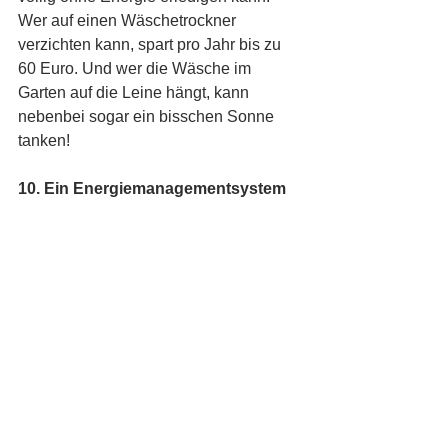
Wer auf einen Wäschetrockner 
verzichten kann, spart pro Jahr bis zu 
60 Euro. Und wer die Wäsche im 
Garten auf die Leine hängt, kann 
nebenbei sogar ein bisschen Sonne 
tanken!
10. Ein Energiemanagementsystem 
benutzen
Wer sich dazu entschließt, 
elektronische Thermostate zu 
verwenden oder ohnehin ein 
Smarthome zu Hause hat, sollte 
darüber nachdenken, ein 
Energiemanagementsystem zu 
verwenden. Damit lassen sich Geräte, 
Licht und Heizung perfekt steuern (Nie 
wieder überheizte Räume!) und 