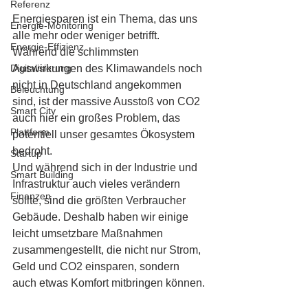
Referenz
Energiesparen ist ein Thema, das uns 
Energie-Monitoring
alle mehr oder weniger betrifft. 
Energie-Effizienz
Während die schlimmsten 
Digitalisierung
Auswirkungen des Klimawandels noch 
nicht in Deutschland angekommen 
Beleuchtung
sind, ist der massive Ausstoß von CO2 
Smart City
auch hier ein großes Problem, das 
Plattform
potentiell unser gesamtes Ökosystem 
bedroht. 
Startup
Und während sich in der Industrie und 
Smart Building
Infrastruktur auch vieles verändern 
Finanzen
sollte, sind die größten Verbraucher 
Gebäude. Deshalb haben wir einige 
leicht umsetzbare Maßnahmen 
zusammengestellt, die nicht nur Strom, 
Geld und CO2 einsparen, sondern 
auch etwas Komfort mitbringen können. 