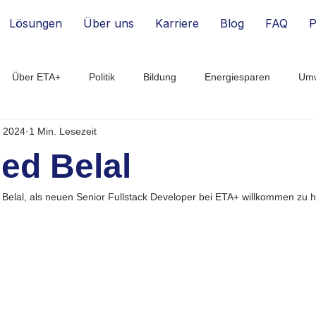
Lösungen
Über uns
Karriere
Blog
FAQ
P
Über ETA+
Politik
Bildung
Energiesparen
Umw
. 2024
1 Min. Lesezeit
Energie-Monitoring
Energie-Effizienz
Digitalisierung
B
​ Belal​
rtup
Smart Building
Finanzen
Belal​
, als neuen Senior Fullstack Developer bei ETA+ willkommen zu 