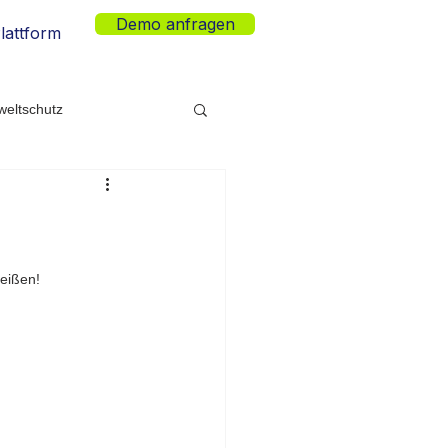
Demo anfragen
lattform
eltschutz
eleuchtung
heißen!