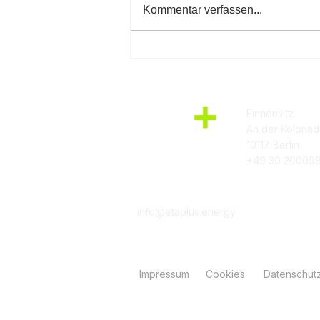
Kommentar verfassen...
ETA+ NetZero Plattform
Release Notes vom
08.09.2025
Firmensitz
An der Kolonad
10117 Berlin
+49 30 20009
info@etaplus.energy
Impressum
Cookies
Datenschut