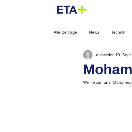
Alle Beiträge
News
Technik
dirkwittler
10. Sept
Energiewende
Referenz
Mohamed
Smart City
Plattform
Sta
Wir freuen uns, 
Mohamed​ 