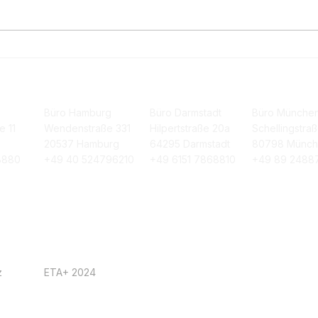
🌟 ETA+ NetZero Plattform
Fer
– April 2025 Release
Bila
Gese
Büro Hamburg
Büro Darmstadt
Büro Münche
e 11
Wendenstraße 331
Hilpertstraße 20a
Schellingstra
20537 Hamburg
64295 Darmstadt
80798 Münc
8880
+49 40 524796210
+49 6151 7868810
+49 89 2488
z
ETA+ 2024