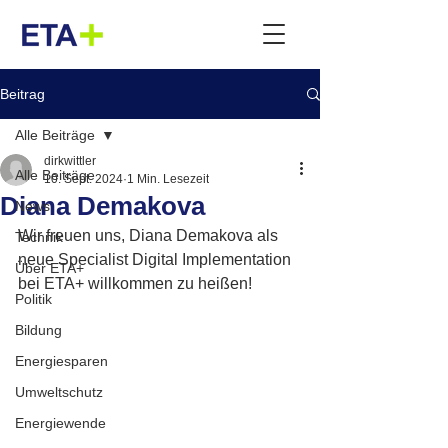
Beitrag
Alle Beiträge
dirkwittler
Alle Beiträge
10. Sept. 2024
1 Min. Lesezeit
Diana ​Demakova
News
Wir freuen uns, Diana Demakova als 
Technik
neue Specialist Digital Implementation 
Über ETA+
bei ETA+ willkommen zu heißen!
Politik
Bildung
Energiesparen
Umweltschutz
Energiewende