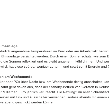
limaanlage
türlich angenehme Temperaturen im Büro oder am Arbeitsplatz herrs
Klimaanlage verzichtet werden. Durch einen Sonnenschutz, wie zum Be
rd die Sonnen reflektiert und es bleibt angenehm kühl drinnen. Und we
 wird, hat diese spürbar weniger zu tun – und spart somit Energie und 
äten am Wochenende
ker oder PCs über Nacht bzw. am Wochenende richtig ausschaltet, kann
amt geht davon aus, dass der Standby-Betrieb von Geräten in Deuts
 Milliarden Euro jährlich verursacht. Die Rettung? An allen Schreibtisc
eisten mit Ein- und Ausschalter verwenden, sodass abends mit einem ei
eierabend geschickt werden können. 