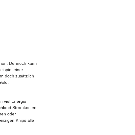
chen. Dennoch kann 
ispiel einer 
nn doch zusätzlich 
Geld.
 viel Energie 
chland Stromkosten 
hen oder 
nzigen Knips alle 