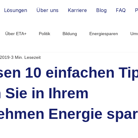
Lösungen
Über uns
Karriere
Blog
FAQ
P
Über ETA+
Politik
Bildung
Energiesparen
Umw
 2019
3 Min. Lesezeit
Energie-Monitoring
Energie-Effizienz
Digitalisierung
B
sen 10 einfachen Ti
rtup
Smart Building
Finanzen
 Sie in Ihrem
ehmen Energie spar