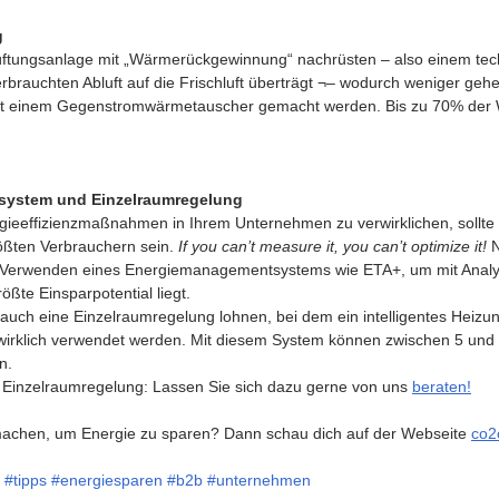
g
 Lüftungsanlage mit „Wärmerückgewinnung“ nachrüsten – also einem te
brauchten Abluft auf die Frischluft überträgt ¬– wodurch weniger geh
mit einem Gegenstromwärmetauscher gemacht werden. Bis zu 70% der
system und Einzelraumregelung
rgieeffizienzmaßnahmen in Ihrem Unternehmen zu verwirklichen, sollte
rößten Verbrauchern sein. 
If you can’t measure it, you can’t optimize it! 
as Verwenden eines Energiemanagementsystems wie ETA+, um mit Anal
ßte Einsparpotential liegt. 
auch eine Einzelraumregelung lohnen, bei dem ein intelligentes Heizu
wirklich verwendet werden. Mit diesem System können zwischen 5 und 
n. 
 Einzelraumregelung: Lassen Sie sich dazu gerne von uns 
beraten
!
achen, um Energie zu sparen? Dann schau dich auf der Webseite 
co2
#tipps
#energiesparen
#b2b
#unternehmen