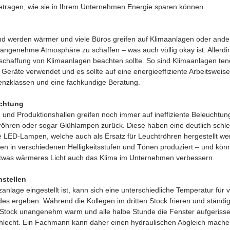
gen, wie sie in Ihrem Unternehmen Energie sparen können.
d werden wärmer und viele Büros greifen auf Klimaanlagen oder ande
 angenehme Atmosphäre zu schaffen – was auch völlig okay ist. Allerdin
schaffung von Klimaanlagen beachten sollte. So sind Klimaanlagen tenden
eräte verwendet und es sollte auf eine energieeffiziente Arbeitsweis
ienzklassen und eine fachkundige Beratung.
chtung 
und Produktionshallen greifen noch immer auf ineffiziente Beleuchtung
röhren oder sogar Glühlampen zurück. Diese haben eine deutlich schle
e LED-Lampen, welche auch als Ersatz für Leuchtröhren hergestellt we
n in verschiedenen Helligkeitsstufen und Tönen produziert – und könn
etwas wärmeres Licht auch das Klima im Unternehmen verbessern.
nstellen
anlage eingestellt ist, kann sich eine unterschiedliche Temperatur für 
 ergeben. Während die Kollegen im dritten Stock frieren und ständig
 Stock unangenehm warm und alle halbe Stunde die Fenster aufgerissen
hlecht. Ein Fachmann kann daher einen hydraulischen Abgleich mache