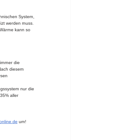
chnischen System, 
eizt werden muss. 
 Wärme kann so 
 immer die 
Nach diesem 
ysen 
ngssystem nur die 
35% aller 
online.de
 um! 