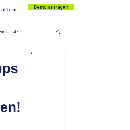
Demo anfragen
lattform
eltschutz
eleuchtung
pps
en!