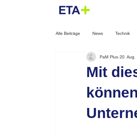
Alle Beiträge
News
Technik
PaM Plus
20. Aug.
Energiewende
Referenz
Mit die
Smart City
Plattform
Sta
können
Untern