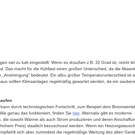
n viel zu kalt eingestellt: Wenn es draußen z.B. 32 Grad ist, reicht dr
. Das macht für die Kühllast einen großen Unterschied, da die Absenk
 „Anstrengung“ bedeutet. Ein allzu großer Temperaturunterschied ist a
aus sollten Klimaanlagen regelmäßig gewartet werden, da ein sauberer L
kaufen
ann durch technologischen Fortschritt, zum Beispiel dem Brennwerteffe
ie genau das funktioniert, finden Sie 
hier
. Alternativ gibt es moderne 
n, die sowohl Wärme als auch Strom produzieren und deren Anschaffun
 hohem Preis) staatlich bezuschusst werden. Wenn ein Heizungstausch
 empfiehlt sich aber zumindest die regelmäßige Wartung des alten Gerät