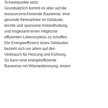
Schwerpunkte setzt. 
Grundsätzlich kommt es aber auf die 
ressourcenschonende Bauweise, eine 
gesunde Atmosphäre im Gebäude, 
leichte und sparsame Instandhaltung 
und insgesamt einen möglichst 
effizienten Lebenszyklus zu schaffen. 
Die Energieeffizienz eines Gebäudes 
bezieht sich vor allem auf den 
Verbrauch für Heizung und Kühlung. 
So kann eine energieeffiziente 
Bauweise mit Wärmedämmung, einem 
Heiz-/Kühlsystem mit 
Betonkernaktivierung, dem Einsatz von 
erneuerbaren Energien wie 
Solarplatten und einer Steuerung des 
Gebäudes mithilfe eines 
Energiemanagement-Systems dazu 
beitragen, zwei Drittel des Verbrauchs 