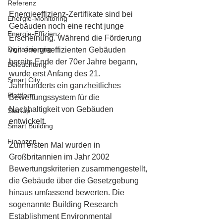
Referenz
Energieeffizienz-Zertifikate sind bei 
Energie-Monitoring
Gebäuden noch eine recht junge 
Energie-Effizienz
Erscheinung. Während die Förderung 
Digitalisierung
von energieeffizienten Gebäuden 
bereits Ende der 70er Jahre begann, 
Beleuchtung
wurde erst Anfang des 21. 
Smart City
Jahrhunderts ein ganzheitliches 
Plattform
Bewertungssystem für die 
Nachhaltigkeit von Gebäuden 
Startup
entwickelt.
Smart Building
Finanzen
Zum ersten Mal wurden in 
Großbritannien im Jahr 2002 
Bewertungskriterien zusammengestellt, 
die Gebäude über die Gesetzgebung 
hinaus umfassend bewerten. Die 
sogenannte Building Research 
Establishment Environmental 