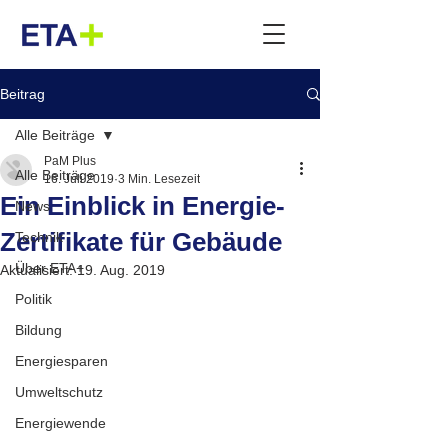
Beitrag
Alle Beiträge
PaM Plus
Alle Beiträge
16. Juli 2019
3 Min. Lesezeit
Ein Einblick in Energie-
News
Zertifikate für Gebäude
Technik
Über ETA+
Aktualisiert:
19. Aug. 2019
Politik
Bildung
Energiesparen
Umweltschutz
Energiewende