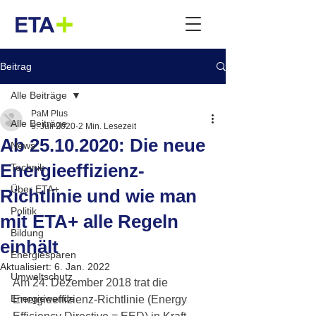
Beitrag
Alle Beiträge
PaM Plus
Alle Beiträge
5. Juli 2020
2 Min. Lesezeit
Ab 25.10.2020: Die neue
News
Energieeffizienz-
Technik
Über ETA+
Richtlinie und wie man
Politik
mit ETA+ alle Regeln
Bildung
einhält
Energiesparen
Aktualisiert:
6. Jan. 2022
Umweltschutz
Am 24. Dezember 2018 trat die 
Energiewende
Energieeffizienz-Richtlinie (Energy 