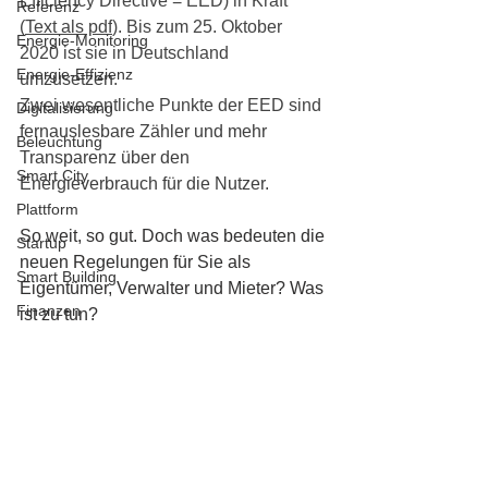
Efficiency Directive = EED) in Kraft 
Referenz
(
Text als pdf
). Bis zum 25. Oktober 
Energie-Monitoring
2020 ist sie in Deutschland 
Energie-Effizienz
umzusetzen. 
Zwei wesentliche Punkte der EED sind 
Digitalisierung
fernauslesbare Zähler und mehr 
Beleuchtung
Transparenz über den 
Smart City
Energieverbrauch für die Nutzer. 
Plattform
So weit, so gut. Doch was bedeuten die 
Startup
neuen Regelungen für Sie als 
Smart Building
Eigentümer, Verwalter und Mieter? Was 
Finanzen
ist zu tun?