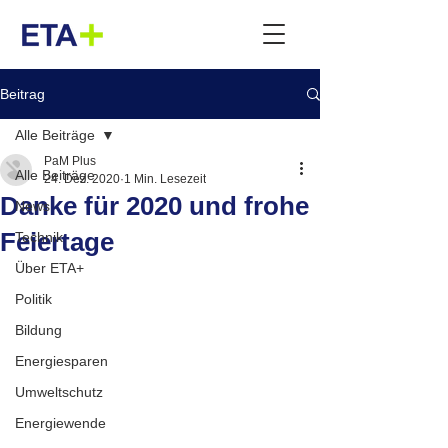
Beitrag
Alle Beiträge
PaM Plus
Alle Beiträge
24. Dez. 2020
1 Min. Lesezeit
Danke für 2020 und frohe
News
Feiertage
Technik
Über ETA+
Politik
Bildung
Energiesparen
Umweltschutz
Energiewende