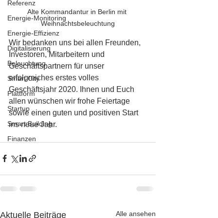
Referenz
Alte Kommandantur in Berlin mit 
Energie-Monitoring
Weihnachtsbeleuchtung
Energie-Effizienz
Wir bedanken uns bei allen Freunden, 
Digitalisierung
Investoren, Mitarbeitern und 
Beleuchtung
Geschäftspartnern für unser 
erfolgreiches erstes volles 
Smart City
Geschäftsjahr 2020. Ihnen und Euch 
Plattform
allen wünschen wir frohe Feiertage 
Startup
sowie einen guten und positiven Start 
Smart Building
ins neue Jahr.
Finanzen
Alle ansehen
Aktuelle Beiträge