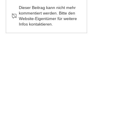
Dieser Beitrag kann nicht mehr
kommentiert werden. Bitte den
Website-Eigentümer für weitere
Infos kontaktieren.
Danke für 2019 und frohe
Feiertage
ETA+ 2024
Firmensitz
Büro Hamburg
An der Kolonade 11
Wendenstraße 331
10117 Berlin
20537 Hamburg
+49 30 200098880
+49 40 524796210
Büro Darmstadt
Büro München
Hilpertstraße 20a
Schellingstraße 109a