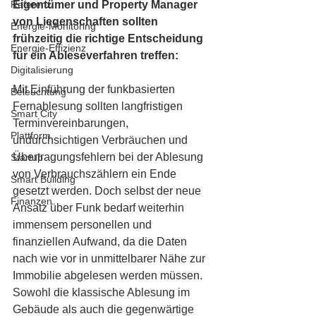
Eigentümer und Property Manager 
Referenz
von Liegenschaften sollten 
Energie-Monitoring
frühzeitig die richtige Entscheidung 
Energie-Effizienz
für ein Ableseverfahren treffen: 
Digitalisierung
Mit Einführung der funkbasierten 
Beleuchtung
Fernablesung sollten langfristigen 
Smart City
Terminvereinbarungen, 
Plattform
undurchsichtigen Verbräuchen 
und 
Übertragungsfehlern bei der Ablesung 
Startup
von Verbrauchszählern ein Ende 
Smart Building
gesetzt werden. Doch selbst der neue 
Finanzen
Ansatz über Funk bedarf weiterhin 
immensem personellen und 
finanziellen Aufwand, da die Daten 
nach wie vor in unmittelbarer Nähe zur 
Immobilie abgelesen werden müssen. 
Sowohl die klassische Ablesung im 
Gebäude als auch die gegenwärtige 