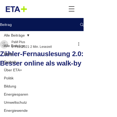
Beitrag
Alle Beiträge
PaM Plus
Alle Beiträge
5. Feb. 2021
2 Min. Lesezeit
Zähler-Fernauslesung 2.0:
News
Besser online als walk-by
Technik
Über ETA+
Politik
Bildung
Energiesparen
Umweltschutz
Energiewende