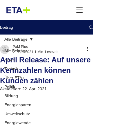
Beitrag
Alle Beiträge
PaM Plus
Alle Beiträge
21. Apr. 2021
1 Min. Lesezeit
April Release: Auf unsere
News
Kennzahlen können
Technik
Über ETA+
Kunden zählen
Politik
Aktualisiert:
22. Apr. 2021
Bildung
Energiesparen
Umweltschutz
Energiewende