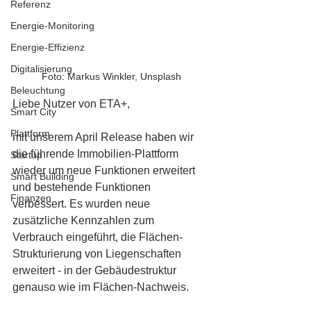
Referenz
Energie-Monitoring
Energie-Effizienz
Digitalisierung
Foto: Markus Winkler, Unsplash
Beleuchtung
Liebe Nutzer von ETA+,
Smart City
Plattform
mit unserem April Release haben wir 
die führende Immobilien-Plattform 
Startup
wieder um neue Funktionen erweitert 
Smart Building
und bestehende Funktionen 
Finanzen
verbessert. Es wurden neue 
zusätzliche Kennzahlen zum 
Verbrauch eingeführt, die Flächen-
Strukturierung von Liegenschaften 
erweitert - in der Gebäudestruktur 
genauso wie im Flächen-Nachweis.