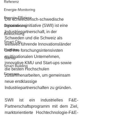
Referenz
Energie-Monitoring
Energie-Effizienz
Die schweizerisch-schwedische 
Innovationsinitiative (SWII) ist eine 
Digitalisierung
Industriepartnerschaft, in der 
Beleuchtung
Schweden und die Schweiz als 
Smart City
weltweit führende Innovationsländer 
Plattform
und ihre forschungsintensivsten 
multinationalen Unternehmen, 
Startup
innovative KMU und Start-ups sowie 
Smart Building
die besten Hochschulen 
Finanzen
zusammenarbeiten, um gemeinsam 
neue erstklassige 
Industriepartnerschaften zu gründen.
SWII ist ein industrielles F&E-
Partnerschaftsprogramm mit dem Ziel, 
marktorientierte Hochtechnologie-F&E-