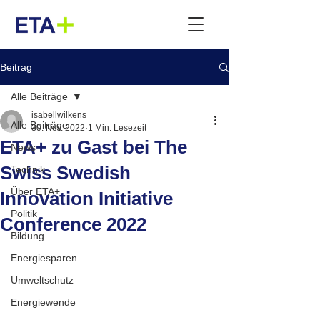
Beitrag
Alle Beiträge
isabellwilkens
Alle Beiträge
30. Nov. 2022
1 Min. Lesezeit
ETA+ zu Gast bei The
News
Swiss Swedish
Technik
Über ETA+
Innovation Initiative
Politik
Conference 2022
Bildung
Energiesparen
Umweltschutz
Energiewende