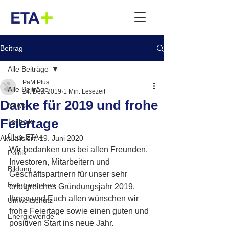
Beitrag
Alle Beiträge
PaM Plus
Alle Beiträge
24. Dez. 2019
1 Min. Lesezeit
Danke für 2019 und frohe
News
Feiertage
Technik
Über ETA+
Aktualisiert:
19. Juni 2020
Wir bedanken uns bei allen Freunden, 
Politik
Investoren, Mitarbeitern und 
Bildung
Geschäftspartnern für unser sehr 
Energiesparen
erfolgreiches Gründungsjahr 2019. 
Ihnen und Euch allen wünschen wir 
Umweltschutz
frohe Feiertage sowie einen guten und 
Energiewende
positiven Start ins neue Jahr.