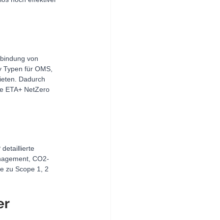
nbindung von 
y Typen für OMS, 
ieten. Dadurch 
die ETA+ NetZero 
etaillierte 
anagement, CO2-
e zu Scope 1, 2 
r 