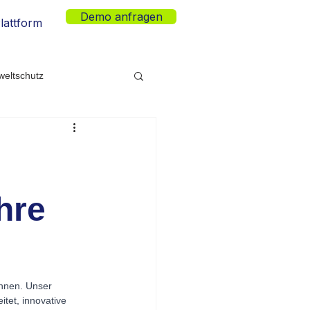
Demo anfragen
lattform
eltschutz
eleuchtung
hre
önnen. Unser 
tet, innovative 