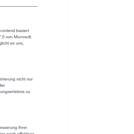
rontend basiert 
0 von Microsoft. 
icht es uns, 
rierung nicht nur 
der 
ungserlebnis zu 
esserung Ihrer 
os noch effektiver 