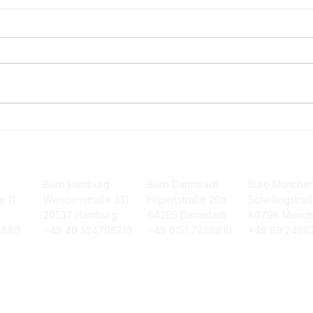
🌟 ETA+ NetZero Plattform
Fer
– April 2025 Release
Bila
Gese
Büro Hamburg
Büro Darmstadt
Büro Münche
e 11
Wendenstraße 331
Hilpertstraße 20a
Schellingstra
20537 Hamburg
64295 Darmstadt
80798 Münc
8880
+49 40 524796210
+49 6151 7868810
+49 89 2488