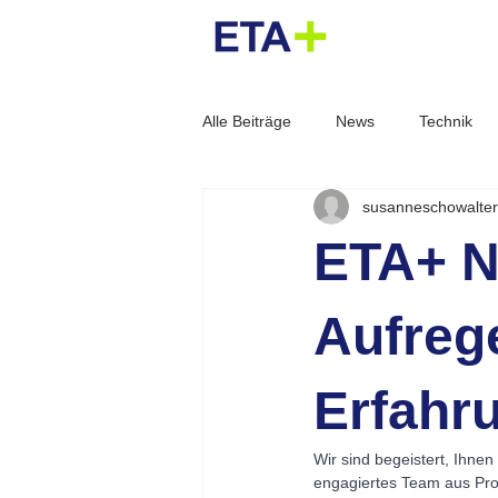
Alle Beiträge
News
Technik
susanneschowalter
Energiewende
Referenz
ETA+ N
Smart City
Plattform
Sta
Aufreg
Erfahr
Wir sind begeistert, Ihne
engagiertes Team aus Prod