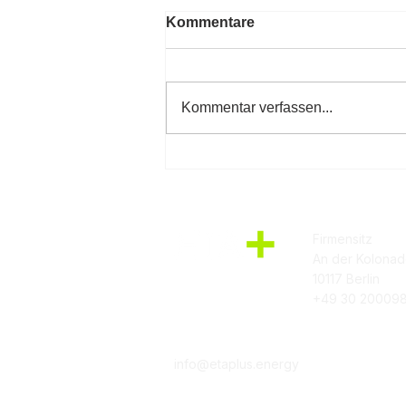
Kommentare
Kommentar verfassen...
ETA+ NetZero Plattform
Release Notes vom
08.09.2025
Firmensitz
An der Kolonad
10117 Berlin
+49 30 20009
info@etaplus.energy