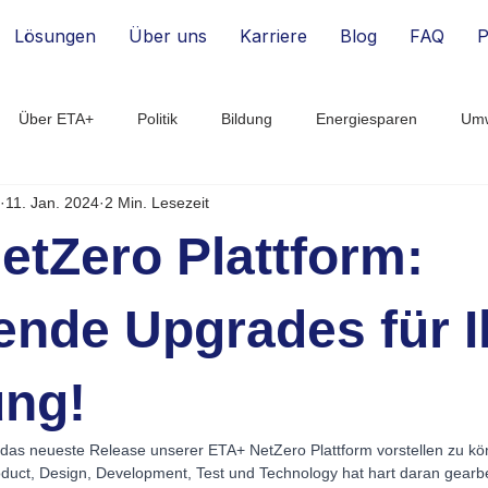
Lösungen
Über uns
Karriere
Blog
FAQ
P
Über ETA+
Politik
Bildung
Energiesparen
Umw
11. Jan. 2024
2 Min. Lesezeit
Energie-Monitoring
Energie-Effizienz
Digitalisierung
B
etZero Plattform:
rtup
Smart Building
Finanzen
ende Upgrades für I
ung!
n das neueste Release unserer ETA+ NetZero Plattform vorstellen zu k
uct, Design, Development, Test und Technology hat hart daran gearbei